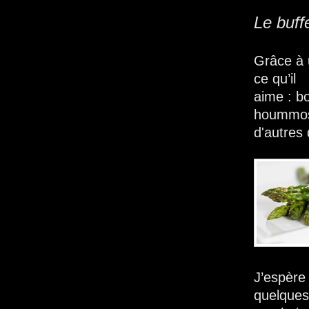
Le buff
Grâce à 
ce qu’il
aime : b
hoummos,
d'autres 
J’espère
quelques